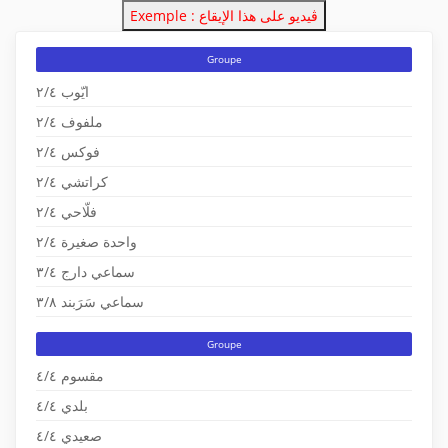
Exemple : ڤيديو على هذا الإيقاع
Groupe
ايّوب ٢/٤
ملفوف ٢/٤
فوكس ٢/٤
كراتشي ٢/٤
فلّاحي ٢/٤
واحدة صغيرة ٢/٤
سماعي دارج ٣/٤
سماعي سَرَبند ٣/٨
Groupe
مقسوم ٤/٤
بلدي ٤/٤
صعيدي ٤/٤