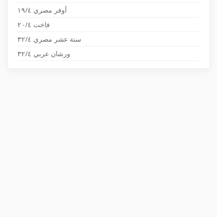
أوفر مصري ١٩/٤
فاخت ٢٠/٤
ستة عشر مصري ٣٢/٤
ورشان عربي ٣٢/٤