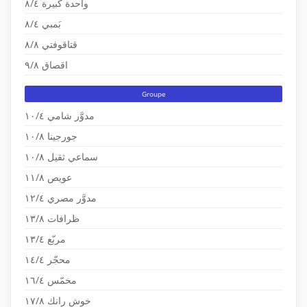
واحدة كبيرة ٨/٤
بَمبي ٨/٤
قتاقوفتي ٨/٨
اقصاق ٩/٨
Groupe
مدوَّر شامي ١٠/٤
جورجينا ١٠/٨
سماعي ثقيل ١٠/٨
عويص ١١/٨
مدوَّر مصري ١٢/٤
ظرافات ١٣/٨
مربّع ١٣/٤
محجّر ١٤/٤
مخمّس ١٦/٤
خوش رانك ١٧/٨