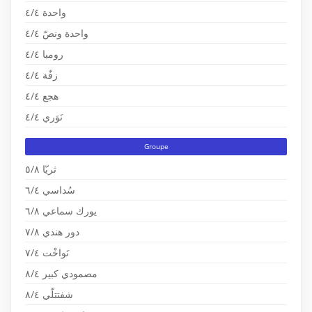
واحدة ٤/٤
واحدة ونصّ ٤/٤
رومبا ٤/٤
زفّة ٤/٤
هجع ٤/٤
نَوَري ٤/٤
Groupe
ثريّا ٥/٨
سُداسي ٦/٤
يورك سماعي ٦/٨
دور هندي ٧/٨
نَواخْت ٧/٤
مصمودي كبير ٨/٤
شفتتلّي ٨/٤